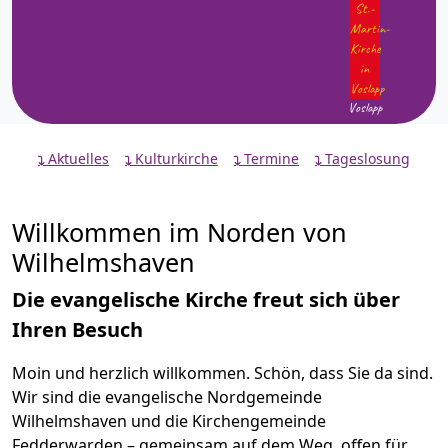
a
eit
z
8!
Voslapp
Aktuelles
Kulturkirche
Termine
Tageslosung
Willkommen im Norden von
Wilhelmshaven
Die evangelische Kirche freut sich über
Ihren Besuch
Moin und herzlich willkommen. Schön, dass Sie da sind.
Wir sind die evangelische Nordgemeinde
Wilhelmshaven und die Kirchengemeinde
Fedderwarden – gemeinsam auf dem Weg, offen für