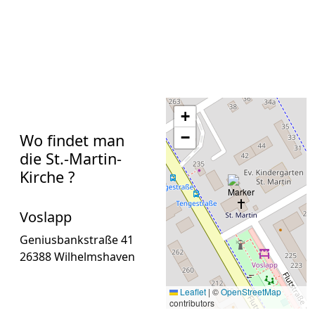
+
−
Wo findet man
die St.-Martin-
Kirche ?
Voslapp
Geniusbankstraße 41
26388 Wilhelmshaven
Leaflet
|
©
OpenStreetMap
contributors