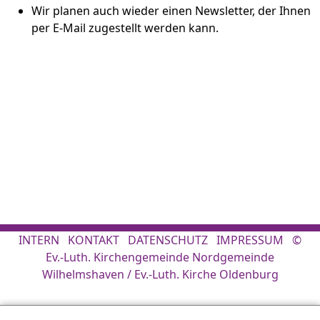
Wir planen auch wieder einen Newsletter, der Ihnen
per E-Mail zugestellt werden kann.
INTERN
KONTAKT
DATENSCHUTZ
IMPRESSUM
©
⊗
Diese Webseite wird durch Cookies optimiert
Ev.-Luth. Kirchengemeinde Nordgemeinde
Wilhelmshaven / Ev.-Luth. Kirche Oldenburg
Um Ihnen ein größtmögliches Nutzererlebnis zu bieten, verwendet diese
Webseite Cookies. Wenn Sie die Webseite weiter nutzen, stimmen Sie der
Cookie-Nutzung zu. Weitere Infos finden Sie in unserer Datenschutzerklärung.